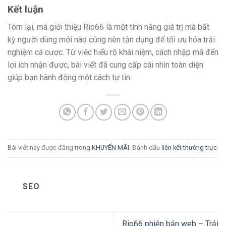
Kết luận
Tóm lại, mã giới thiệu Rio66 là một tính năng giá trị mà bất
kỳ người dùng mới nào cũng nên tận dụng để tối ưu hóa trải
nghiệm cá cược. Từ việc hiểu rõ khái niệm, cách nhập mã đến
lợi ích nhận được, bài viết đã cung cấp cái nhìn toàn diện
giúp bạn hành động một cách tự tin.
Bài viết này được đăng trong
KHUYẾN MÃI
. Đánh dấu
liên kết thường trực
.
SEO
Rio66 phiên bản web – Trải