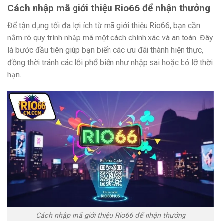
Cách nhập mã giới thiệu Rio66 để nhận thưởng
Để tận dụng tối đa lợi ích từ mã giới thiệu Rio66, bạn cần
nắm rõ quy trình nhập mã một cách chính xác và an toàn. Đây
là bước đầu tiên giúp bạn biến các ưu đãi thành hiện thực,
đồng thời tránh các lỗi phổ biến như nhập sai hoặc bỏ lỡ thời
hạn.
Cách nhập mã giới thiệu Rio66 để nhận thưởng