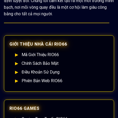
định tuyệt đối. Chúng tôi cam kết tạo ra một môi trường minh
bạch, nơi mỗi vòng quay đều là một cơ hội làm giàu công
bằng cho tất cả mọi người.
GIỚI THIỆU NHÀ CÁI RIO66
Mã Giới Thiệu RIO66
Chính Sách Bảo Mật
Điều Khoản Sử Dụng
Phiên Bản Web RIO66
RIO66 GAMES