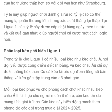
của họ thường thấp hơn so với đội yếu hơn như Strasbourg.
Tỷ lệ này giúp người chơi đánh giá rủi ro: tỷ lệ cao có thể
mang lại phần thưởng lớn nhưng xác suất thắng lại thấp. Tại
Ligue 1, các tỷ lệ này được cập nhật hàng ngày theo tin tức
và kết quả gần nhất, giúp người chơi cá cược một cách logic
hơn.
Phân loại kèo phổ biến Ligue 1
Trong tỷ lệ kèo Ligue 1 có nhiều loại kèo như kèo châu Á, nơi
đội yếu được cộng điểm để cân bằng, và kèo châu Âu chỉ dự
đoán thắng hòa thua. Có cả kèo tài xỉu dự đoán tổng số bàn
thắng và kèo góc tập trung vào số phạt góc.
Mỗi loại kèo phục vụ cho phong cách chơi khác nhau: kèo
châu Á thích hợp cho người muốn ít rủi ro, còn kèo tài xỉu
mang tính giải trí hơn. Các kèo này biến động mạnh theo
phong độ các đội trong mùa giải 2024-2025.