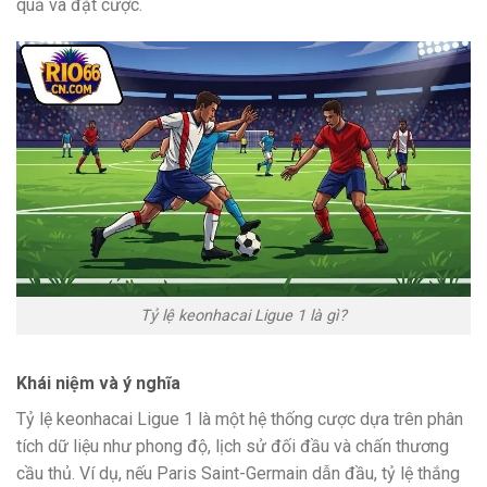
quả và đặt cược.
Tỷ lệ keonhacai Ligue 1 là gì?
Khái niệm và ý nghĩa
Tỷ lệ keonhacai Ligue 1 là một hệ thống cược dựa trên phân
tích dữ liệu như phong độ, lịch sử đối đầu và chấn thương
cầu thủ. Ví dụ, nếu Paris Saint-Germain dẫn đầu, tỷ lệ thắng