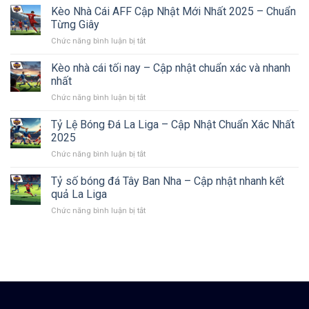
lệ
Kèo Nhà Cái AFF Cập Nhật Mới Nhất 2025 – Chuẩn
Cập
nhất
bóng
nhật
Từng Giây
đá
nhanh
Chức năng bình luận bị tắt
ở
Bundesliga
và
Kèo
–
chính
Nhà
Kèo nhà cái tối nay – Cập nhật chuẩn xác và nhanh
Cập
xác
Cái
nhật
nhất
2025
AFF
chuẩn
Chức năng bình luận bị tắt
ở
Cập
xác
Kèo
Nhật
nhất
nhà
Tỷ Lệ Bóng Đá La Liga – Cập Nhật Chuẩn Xác Nhất
Mới
2025
cái
Nhất
2025
tối
2025
Chức năng bình luận bị tắt
ở
nay
–
Tỷ
–
Chuẩn
Lệ
Tỷ số bóng đá Tây Ban Nha – Cập nhật nhanh kết
Cập
Từng
Bóng
nhật
quả La Liga
Giây
Đá
chuẩn
Chức năng bình luận bị tắt
ở
La
xác
Tỷ
Liga
và
số
–
nhanh
bóng
Cập
nhất
đá
Nhật
Tây
Chuẩn
Ban
Xác
Nha
Nhất
–
2025