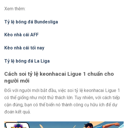
Xem thêm:
Tỷ lệ bóng đá Bundesliga
Kèo nhà cái AFF
Kèo nhà cái tối nay
Tỷ lệ bóng đá La Liga
Cách soi tỷ lệ keonhacai Ligue 1 chuẩn cho
người mới
Đối với người mới bắt đầu, việc soi tỷ lệ keonhacai Ligue 1
có thể giống như một thử thách lớn. Tuy nhiên, với cách tiếp
cận đúng, bạn có thể biến nó thành công cụ hữu ích để dự
đoán kết quả.