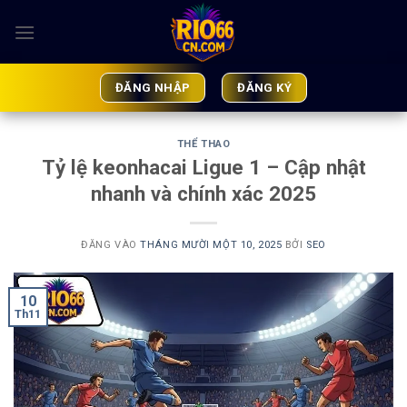
Bỏ
qua
nội
dung
ĐĂNG NHẬP
ĐĂNG KÝ
THỂ THAO
Tỷ lệ keonhacai Ligue 1 – Cập nhật
nhanh và chính xác 2025
ĐĂNG VÀO
THÁNG MƯỜI MỘT 10, 2025
BỞI
SEO
10
Th11